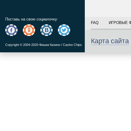
Поставь на свою социалочку:
FAQ
ИГРОВЫЕ 
Карта сайта
Copyright © 2004-2020 Фишки Казино / Casino Chips