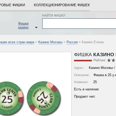
РОВЫЕ ФИШКИ
КОЛЛЕКЦИОНИРОВАНИЕ ФИШЕК
НАЙТИ ФИШКУ:
Фишки
казино
ишек всех стран мира
>
Казино Москвы
>
Россия
> Казино Елена
ФИШКА
КАЗИНО 
Рейтинг:
Казино Москвы /
Адрес:
Фишка в 25 у.
Описание:
25
Номинал:
Ecть в наличии:
Продают чип: