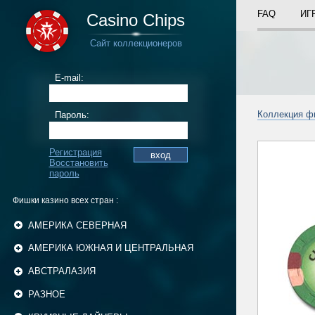
FAQ
ИГ
Casino Chips
Сайт коллекционеров
E-mail:
Коллекция ф
Пароль:
Регистрация
Восстановить
пароль
Фишки казино всех стран :
АМЕРИКА СЕВЕРНАЯ
АМЕРИКА ЮЖНАЯ И ЦЕНТРАЛЬНАЯ
АВСТРАЛАЗИЯ
РАЗНОЕ