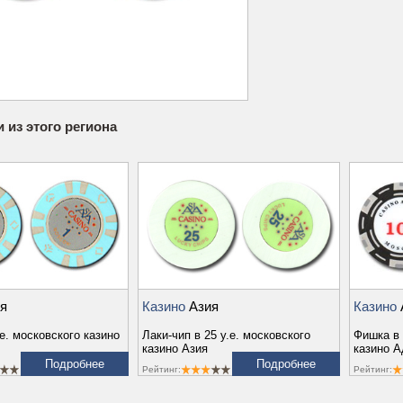
из этого региона
я
Казино
Азия
Казино
е. московского казино
Лаки-чип в 25 у.е. московского
Фишка в 
казино Азия
казино 
Подробнее
Подробнее
Рейтинг:
Рейтинг: