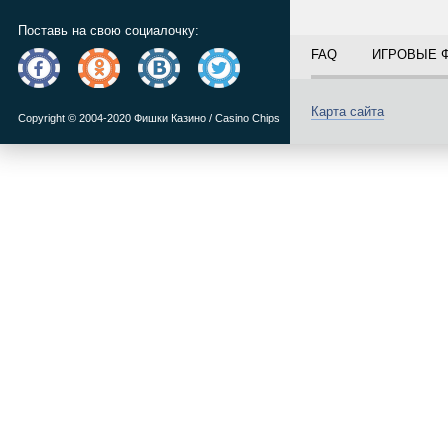
Поставь на свою социалочку:
FAQ
ИГРОВЫЕ 
Карта сайта
Copyright © 2004-2020 Фишки Казино / Casino Chips