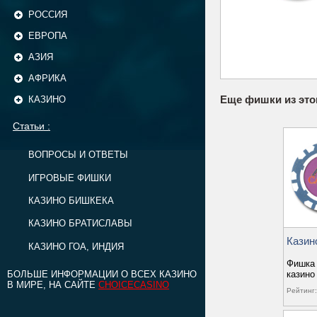
РОССИЯ
ЕВРОПА
АЗИЯ
АФРИКА
Еще фишки из это
КАЗИНО
Статьи :
ВОПРОСЫ И ОТВЕТЫ
ИГРОВЫЕ ФИШКИ
КАЗИНО БИШКЕКА
КАЗИНО БРАТИСЛАВЫ
Казин
КАЗИНО ГОА, ИНДИЯ
Фишка 
казино
БОЛЬШЕ ИНФОРМАЦИИ О ВСЕХ КАЗИНО
В МИРЕ, НА САЙТЕ
CHOICECASINO
Рейтинг: