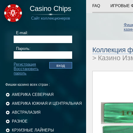
FAQ
ИГРОВЫЕ 
Casino Chips
Сайт коллекционеров
Фиш
кази
E-mail:
Коллекция ф
Пароль:
> Казино Из
Регистрация
Восстановить
пароль
Фишки казино всех стран :
АМЕРИКА СЕВЕРНАЯ
АМЕРИКА ЮЖНАЯ И ЦЕНТРАЛЬНАЯ
АВСТРАЛАЗИЯ
РАЗНОЕ
КРУИЗНЫЕ ЛАЙНЕРЫ