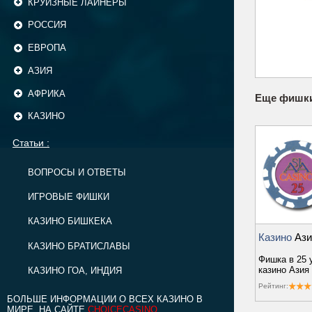
КРУИЗНЫЕ ЛАЙНЕРЫ
РОССИЯ
ЕВРОПА
АЗИЯ
АФРИКА
Еще фишки 
КАЗИНО
Статьи :
ВОПРОСЫ И ОТВЕТЫ
ИГРОВЫЕ ФИШКИ
КАЗИНО БИШКЕКА
Казино
Ази
КАЗИНО БРАТИСЛАВЫ
Фишка в 25 
казино Азия
КАЗИНО ГОА, ИНДИЯ
Рейтинг:
БОЛЬШЕ ИНФОРМАЦИИ О ВСЕХ КАЗИНО В
МИРЕ, НА САЙТЕ
CHOICECASINO