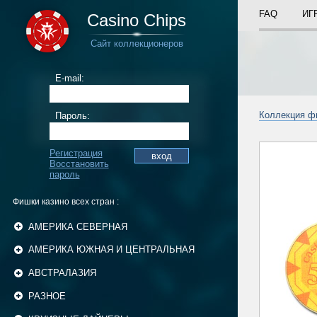
FAQ
ИГ
Casino Chips
Сайт коллекционеров
E-mail:
Коллекция ф
Пароль:
Регистрация
Восстановить
пароль
Фишки казино всех стран :
АМЕРИКА СЕВЕРНАЯ
АМЕРИКА ЮЖНАЯ И ЦЕНТРАЛЬНАЯ
АВСТРАЛАЗИЯ
РАЗНОЕ