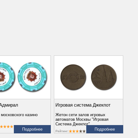
Адмирал
Игровая система Джекпот
 московского казино
Жетон сети залов игровых
автоматов Москвы "Игровая
Система Джекпот"
Подробнее
Подробнее
Рейтинг: