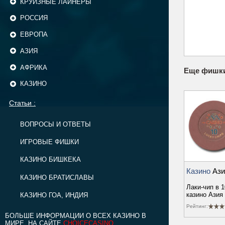
КРУИЗНЫЕ ЛАЙНЕРЫ
РОССИЯ
ЕВРОПА
АЗИЯ
АФРИКА
Еще фишки 
КАЗИНО
Статьи :
ВОПРОСЫ И ОТВЕТЫ
ИГРОВЫЕ ФИШКИ
КАЗИНО БИШКЕКА
Казино
Ази
КАЗИНО БРАТИСЛАВЫ
Лаки-чип в 1
казино Азия
КАЗИНО ГОА, ИНДИЯ
Рейтинг:
БОЛЬШЕ ИНФОРМАЦИИ О ВСЕХ КАЗИНО В
МИРЕ, НА САЙТЕ
CHOICECASINO