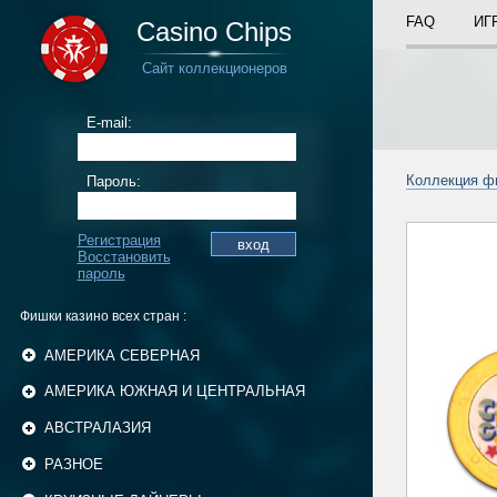
FAQ
ИГ
Casino Chips
Сайт коллекционеров
E-mail:
Коллекция ф
Пароль:
Регистрация
Восстановить
пароль
Фишки казино всех стран :
АМЕРИКА СЕВЕРНАЯ
АМЕРИКА ЮЖНАЯ И ЦЕНТРАЛЬНАЯ
АВСТРАЛАЗИЯ
РАЗНОЕ