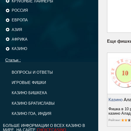
КРУИЗНЫЕ ЛАЙНЕРЫ
РОССИЯ
ЕВРОПА
АЗИЯ
АФРИКА
Еще фишки 
КАЗИНО
Статьи :
ВОПРОСЫ И ОТВЕТЫ
ИГРОВЫЕ ФИШКИ
КАЗИНО БИШКЕКА
Казино
Ала
КАЗИНО БРАТИСЛАВЫ
Фишка в 10 
казино Алад
КАЗИНО ГОА, ИНДИЯ
Рейтинг:
БОЛЬШЕ ИНФОРМАЦИИ О ВСЕХ КАЗИНО В
МИРЕ, НА САЙТЕ
CHOICECASINO