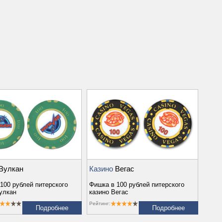
Вулкан
Казино
Вегас
100 рублей питерского
Фишка в 100 рублей питерского
улкан
казино Вегас
Рейтинг:
Подробнее
Подробнее