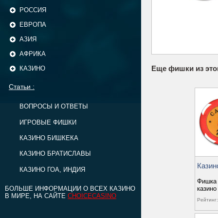
РОССИЯ
ЕВРОПА
АЗИЯ
АФРИКА
Еще фишки из это
КАЗИНО
Статьи :
ВОПРОСЫ И ОТВЕТЫ
ИГРОВЫЕ ФИШКИ
КАЗИНО БИШКЕКА
КАЗИНО БРАТИСЛАВЫ
Казин
КАЗИНО ГОА, ИНДИЯ
Фишка 
казино
БОЛЬШЕ ИНФОРМАЦИИ О ВСЕХ КАЗИНО
В МИРЕ, НА САЙТЕ
CHOICECASINO
Рейтинг: