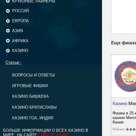
КРУИЗНЫЕ ЛАЙНЕРЫ
РОССИЯ
ЕВРОПА
АЗИЯ
АФРИКА
Еще фишки 
КАЗИНО
Статьи :
ВОПРОСЫ И ОТВЕТЫ
ИГРОВЫЕ ФИШКИ
КАЗИНО БИШКЕКА
Казино
Мил
КАЗИНО БРАТИСЛАВЫ
Фишка в 25 
казино Милл
КАЗИНО ГОА, ИНДИЯ
Кения
Рейтинг:
БОЛЬШЕ ИНФОРМАЦИИ О ВСЕХ КАЗИНО В
МИРЕ, НА САЙТЕ
CHOICECASINO