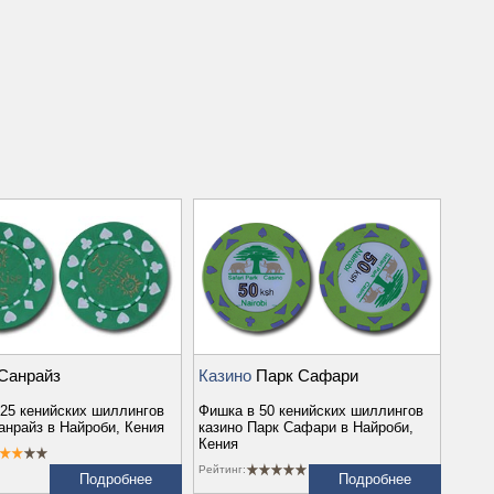
Санрайз
Казино
Парк Сафари
25 кенийских шиллингов
Фишка в 50 кенийских шиллингов
анрайз в Найроби, Кения
казино Парк Сафари в Найроби,
Кения
Рейтинг:
Подробнее
Подробнее