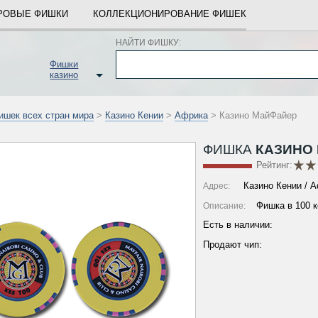
РОВЫЕ ФИШКИ
КОЛЛЕКЦИОНИРОВАНИЕ ФИШЕК
НАЙТИ ФИШКУ:
Фишки
казино
ишек всех стран мира
>
Казино Кении
>
Африка
> Казино МайФайер
ФИШКА
КАЗИНО
Рейтинг:
Казино Кении / 
Адрес:
Фишка в 100 
Описание:
Ecть в наличии:
Продают чип: