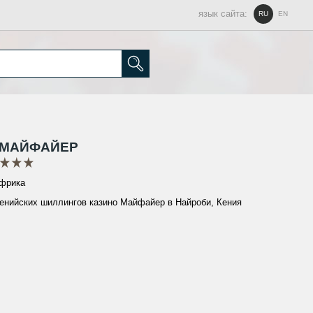
язык сайта:
RU
EN
 МАЙФАЙЕР
Африка
кенийских шиллингов казино Майфайер в Найроби, Кения