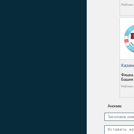
Рейтинг:
Казин
Фишка 
Башня 
Рейтинг:
Аноним