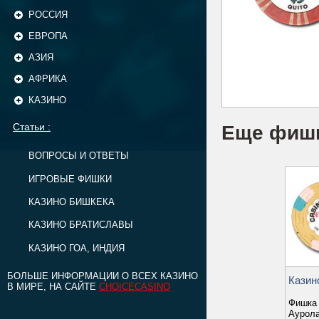
РОССИЯ
ЕВРОПА
АЗИЯ
АФРИКА
КАЗИНО
Статьи :
Еще фишк
ВОПРОСЫ И ОТВЕТЫ
ИГРОВЫЕ ФИШКИ
КАЗИНО БИШКЕКА
КАЗИНО БРАТИСЛАВЫ
КАЗИНО ГОА, ИНДИЯ
БОЛЬШЕ ИНФОРМАЦИИ О ВСЕХ КАЗИНО
Казин
В МИРЕ, НА САЙТЕ
CHOICECASINO
Фишка 
Аурола