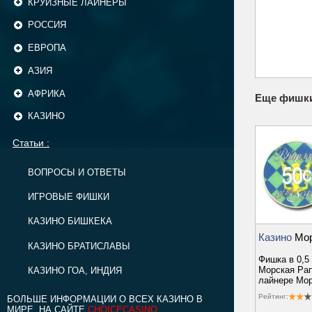
КРУИЗНЫЕ ЛАЙНЕРЫ
РОССИЯ
ЕВРОПА
АЗИЯ
АФРИКА
Еще фишки 
КАЗИНО
Статьи :
ВОПРОСЫ И ОТВЕТЫ
ИГРОВЫЕ ФИШКИ
КАЗИНО БИШКЕКА
Казино
Мор
КАЗИНО БРАТИСЛАВЫ
Фишка в 0,5
Морская Рап
КАЗИНО ГОА, ИНДИЯ
лайнере Мо
Рейтинг:
БОЛЬШЕ ИНФОРМАЦИИ О ВСЕХ КАЗИНО В
МИРЕ, НА САЙТЕ
CHOICECASINO