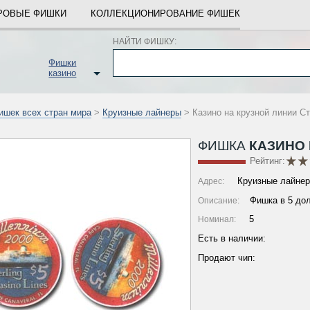
РОВЫЕ ФИШКИ
КОЛЛЕКЦИОНИРОВАНИЕ ФИШЕК
НАЙТИ ФИШКУ:
Фишки
казино
ишек всех стран мира
>
Круизные лайнеры
> Казино на крузной линии С
ФИШКА
КАЗИНО 
Рейтинг:
Круизные лайне
Адрес:
Фишка в 5 дол
Описание:
5
Номинал:
Ecть в наличии:
Продают чип: