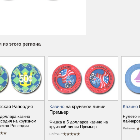
из этого региона
ская Рапсодия
Казино
на круизной линии
Казино
Премьер
 доллара казино
Рулеточн
содия на круизном
лайнеро
Фишка в 5 долларов казино на
рская Рапсодия
круизной линии Премьер
Рейтинг:
Рейтинг: