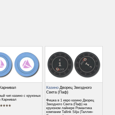
Карнивал
Казино
Дворец Звездного
Света (Паф)
ый чип казино с круизных
в Карнивал
Фишка в 1 евро казино Дворец
Звездного Света (Паф) на
круизном лайнере Романтика
компании Tallink Silja (Таллин-