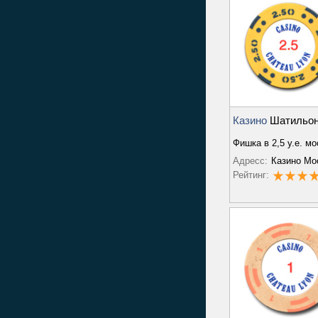
Казино
Шатильо
Фишка в 2,5 у.е. м
Адресс:
Казино Мо
Рейтинг: