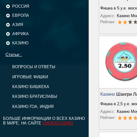
РОССИЯ
Фишка в 5 у.е. мос
ЕВРОПА
Адресс:
Казино Мо
Рейтинг:
АЗИЯ
АФРИКА
КАЗИНО
Статьи :
ВОПРОСЫ И ОТВЕТЫ
ИГРОВЫЕ ФИШКИ
КАЗИНО БИШКЕКА
Казино
Шангри Л
КАЗИНО БРАТИСЛАВЫ
Фишка в 2,5 у.е. м
КАЗИНО ГОА, ИНДИЯ
Адресс:
Казино Мо
Рейтинг:
БОЛЬШЕ ИНФОРМАЦИИ О ВСЕХ КАЗИНО
В МИРЕ, НА САЙТЕ
CHOICECASINO