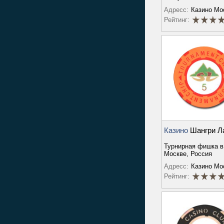
Адресс:
Казино Мо
Рейтинг:
Казино
Шангри Л
Турнирная фишка в 
Москве, Россия
Адресс:
Казино Мо
Рейтинг: