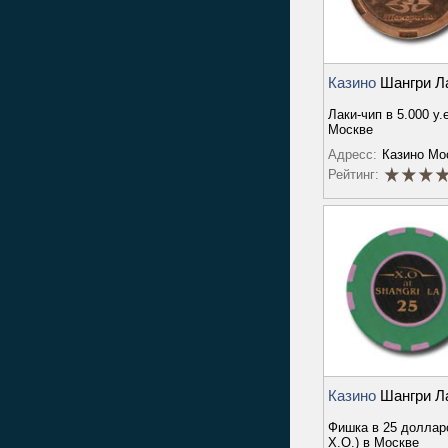
Казино
Шангри Л
Лаки-чип в 5.000 у.
Москве
Адресс:
Казино Мо
Рейтинг:
Казино
Шангри Л
Фишка в 25 долларо
Х.О.) в Москве