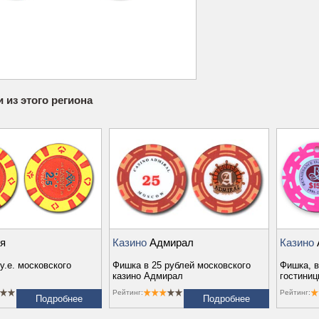
из этого региона
я
Казино
Адмирал
Казино
у.е. московского
Фишка в 25 рублей московского
Фишка, 
казино Адмирал
гостиниц
Рейтинг:
Рейтинг:
Подробнее
Подробнее