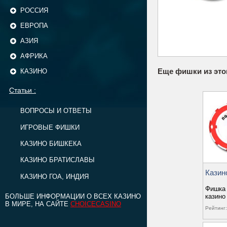
РОССИЯ
ЕВРОПА
АЗИЯ
АФРИКА
Еще фишки из это
КАЗИНО
Статьи :
ВОПРОСЫ И ОТВЕТЫ
ИГРОВЫЕ ФИШКИ
КАЗИНО БИШКЕКА
КАЗИНО БРАТИСЛАВЫ
Казин
КАЗИНО ГОА, ИНДИЯ
Фишка 
казино
БОЛЬШЕ ИНФОРМАЦИИ О ВСЕХ КАЗИНО
В МИРЕ, НА САЙТЕ
CHOICECASINO
Рейтинг: