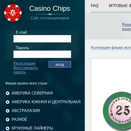
FAQ
ИГРОВЫЕ 
Casino Chips
Сайт коллекционеров
Фиш
кази
E-mail:
Коллекция фишек все
Пароль:
Регистрация
Восстановить
пароль
Фишки казино всех стран :
АМЕРИКА СЕВЕРНАЯ
АМЕРИКА ЮЖНАЯ И ЦЕНТРАЛЬНАЯ
АВСТРАЛАЗИЯ
РАЗНОЕ
КРУИЗНЫЕ ЛАЙНЕРЫ