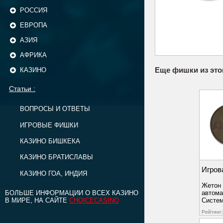
РОССИЯ
ЕВРОПА
АЗИЯ
АФРИКА
Еще фишки из это
КАЗИНО
Статьи :
ВОПРОСЫ И ОТВЕТЫ
ИГРОВЫЕ ФИШКИ
КАЗИНО БИШКЕКА
КАЗИНО БРАТИСЛАВЫ
Игров
КАЗИНО ГОА, ИНДИЯ
Жетон 
автома
БОЛЬШЕ ИНФОРМАЦИИ О ВСЕХ КАЗИНО
Систем
В МИРЕ, НА САЙТЕ
CHOICECASINO
Рейтинг: