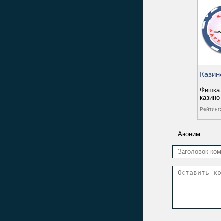
Казин
Фишка 
казино
Рейтинг:
Аноним