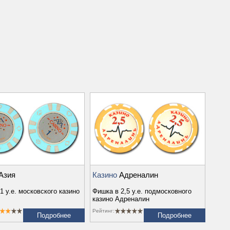
Азия
Казино
Адреналин
1 у.е. московского казино
Фишка в 2,5 у.е. подмосковного
казино Адреналин
Рейтинг:
Подробнее
Подробнее