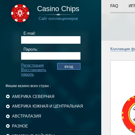
FAQ
ИГ
Casino Chips
Сайт коллекционеров
E-mail:
Коллекция ф
Пароль:
Регистрация
Восстановить
пароль
Фишки казино всех стран :
АМЕРИКА СЕВЕРНАЯ
АМЕРИКА ЮЖНАЯ И ЦЕНТРАЛЬНАЯ
АВСТРАЛАЗИЯ
РАЗНОЕ