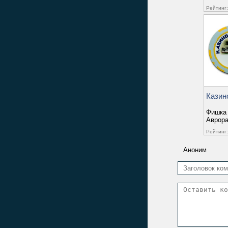
Рейтинг:
Казин
Фишка 
Аврор
Рейтинг:
Аноним