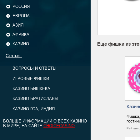
РОССИЯ
ЕВРОПА
АЗИЯ
АФРИКА
Еще фишки из это
КАЗИНО
Статьи :
ВОПРОСЫ И ОТВЕТЫ
ИГРОВЫЕ ФИШКИ
КАЗИНО БИШКЕКА
КАЗИНО БРАТИСЛАВЫ
Казин
КАЗИНО ГОА, ИНДИЯ
Фишка,
гостин
БОЛЬШЕ ИНФОРМАЦИИ О ВСЕХ КАЗИНО
В МИРЕ, НА САЙТЕ
CHOICECASINO
Рейтинг: