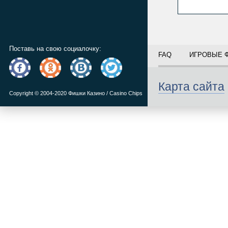
Поставь на свою социалочку:
FAQ
ИГРОВЫЕ 
Карта сайта
Copyright © 2004-2020 Фишки Казино / Casino Chips