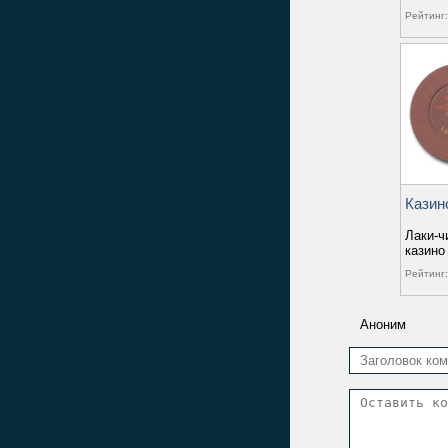
Рейтинг:
Казин
Лаки-ч
казино
Рейтинг:
Аноним