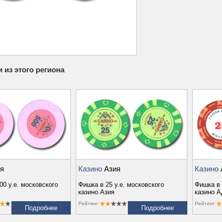
из этого региона
я
Казино
Азия
Казино
00 у.е. московского
Фишка в 25 у.е. московского
Фишка в 
казино Азия
казино 
Рейтинг:
Рейтинг:
Подробнее
Подробнее