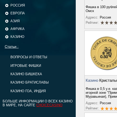
РОССИЯ
Фишка в 100 рублей
Омск
ЕВРОПА
Адресс:
Россия
АЗИЯ
Рейтинг:
АФРИКА
КАЗИНО
Статьи :
ВОПРОСЫ И ОТВЕТЫ
ИГРОВЫЕ ФИШКИ
КАЗИНО БИШКЕКА
Казино
Кристаль
КАЗИНО БРАТИСЛАВЫ
Фишка в 0,5 у.е. к
КАЗИНО ГОА, ИНДИЯ
игорной зоне "Прим
Муравьиная), Прим
БОЛЬШЕ ИНФОРМАЦИИ О ВСЕХ КАЗИНО
Адресс:
Россия
В МИРЕ, НА САЙТЕ
CHOICECASINO
Рейтинг: