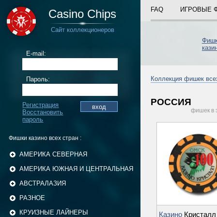
FAQ
ИГРОВЫЕ 
Casino Chips
Сайт коллекционеров
Фиш
кази
E-mail:
Коллекция фишек все
Пароль:
РОССИЯ
Регистрация
фишек в 
Восстановить
пароль
Фишки казино всех стран :
АМЕРИКА СЕВЕРНАЯ
АМЕРИКА ЮЖНАЯ И ЦЕНТРАЛЬНАЯ
АВСТРАЛАЗИЯ
РАЗНОЕ
КРУИЗНЫЕ ЛАЙНЕРЫ
Казино
Кристалл