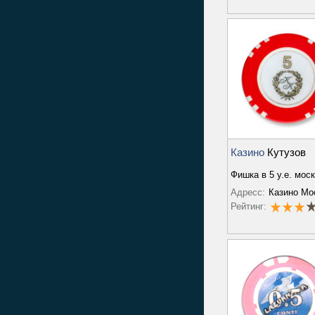
Казино
Кутузов
Фишка в 5 у.е. мос
Адресс:
Казино Мо
Рейтинг: