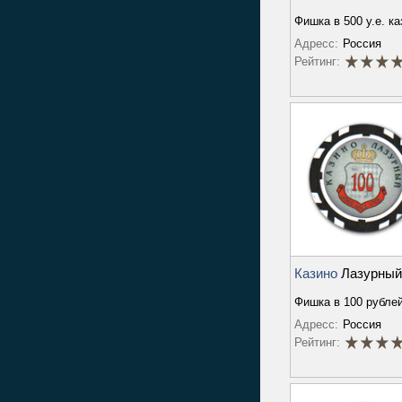
Фишка в 500 у.е. к
Адресс:
Россия
Рейтинг:
Казино
Лазурный
Фишка в 100 рублей
Адресс:
Россия
Рейтинг: