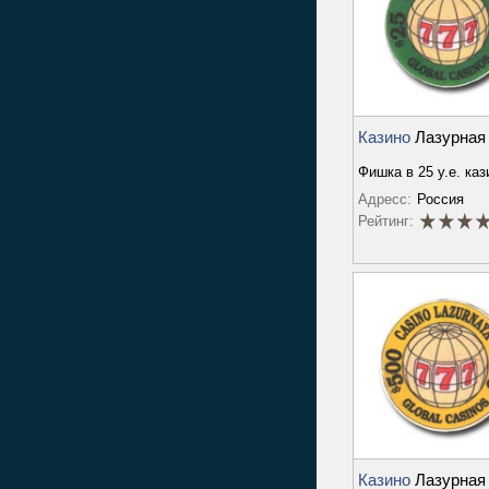
Казино
Лазурная
Фишка в 25 у.е. ка
Адресс:
Россия
Рейтинг:
Казино
Лазурная