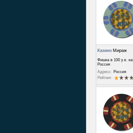
Казино
Мираж
Фишка в 100 у.е. к
Россия
Адресс:
Россия
Рейтинг: