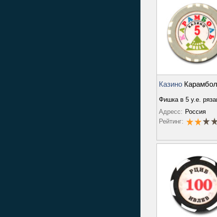
Казино
Карамбол
Фишка в 5 у.е. ряз
Адресс:
Россия
Рейтинг: