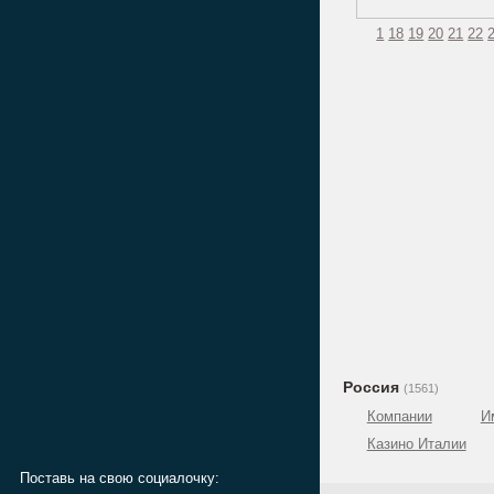
1
18
19
20
21
22
Россия
(1561)
Компании
И
Казино Италии
Поставь на свою социалочку: