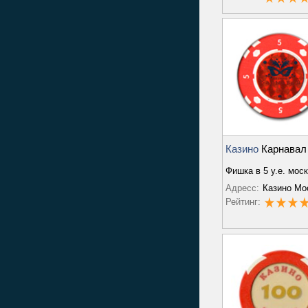
Казино
Карнавал
Фишка в 5 у.е. мос
Адресс:
Казино Мо
Рейтинг: