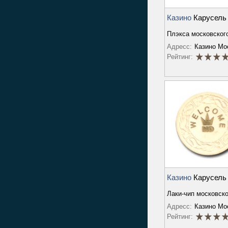
Казино
Карусель
Плэкса московског
Адресс:
Казино Мо
Рейтинг:
Казино
Карусель
Лаки-чип московско
Адресс:
Казино Мо
Рейтинг: