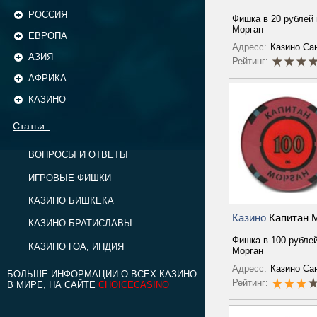
РОССИЯ
Фишка в 20 рублей 
Морган
ЕВРОПА
Адресс:
Казино Сан
АЗИЯ
Рейтинг:
АФРИКА
КАЗИНО
Статьи :
ВОПРОСЫ И ОТВЕТЫ
ИГРОВЫЕ ФИШКИ
КАЗИНО БИШКЕКА
Казино
Капитан 
КАЗИНО БРАТИСЛАВЫ
Фишка в 100 рублей
КАЗИНО ГОА, ИНДИЯ
Морган
Адресс:
Казино Сан
БОЛЬШЕ ИНФОРМАЦИИ О ВСЕХ КАЗИНО
Рейтинг:
В МИРЕ, НА САЙТЕ
CHOICECASINO