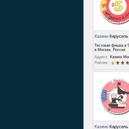
Казино
Карусель
Тестовая фишка в 
в Москве, Россия
Адресс:
Казино Мо
Рейтинг:
Казино
Карусель