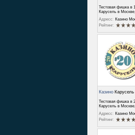
Тестовая фишка в 
Карусель в Москве
Адресс:
Казино Мо
Рейтинг:
Казино
Карусель
Тестовая фишка в 
Карусель в Москве
Адресс:
Казино Мо
Рейтинг: