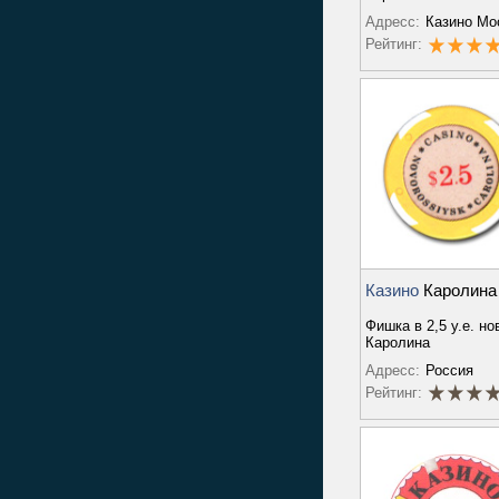
Адресс:
Казино Мо
Рейтинг:
Казино
Каролина
Фишка в 2,5 у.е. но
Каролина
Адресс:
Россия
Рейтинг: