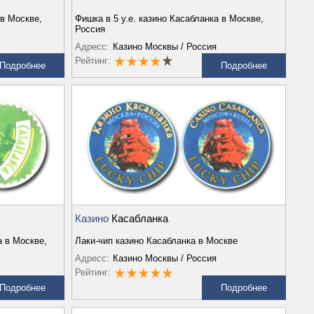
 в Москве,
Фишка в 5 у.е. казино Касабланка в Москве,
Россия
Адресс:
Казино Москвы / Россия
Рейтинг:
Подробнее
Подробнее
Казино
Касабланка
а в Москве,
Лаки-чип казино Касабланка в Москве
Адресс:
Казино Москвы / Россия
Рейтинг:
Подробнее
Подробнее