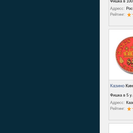
Фишка в 100
Адресс:
Рос
Рейтинг:
Казино
Кин
Фишка в 5 у.
Адресс:
Каз
Рейтинг: