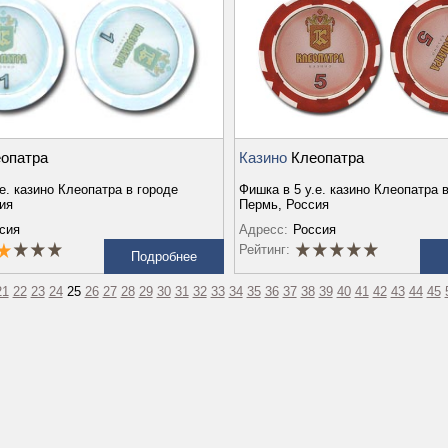
опатра
Казино
Клеопатра
е. казино Клеопатра в городе
Фишка в 5 у.е. казино Клеопатра 
ия
Пермь, Россия
сия
Адресс:
Россия
Рейтинг:
Подробнее
21
22
23
24
25
26
27
28
29
30
31
32
33
34
35
36
37
38
39
40
41
42
43
44
45