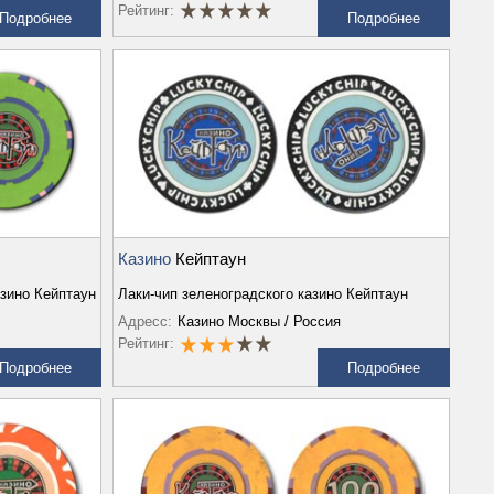
Рейтинг:
Подробнее
Подробнее
Казино
Кейптаун
азино Кейптаун
Лаки-чип зеленоградского казино Кейптаун
Адресс:
Казино Москвы / Россия
Рейтинг:
Подробнее
Подробнее