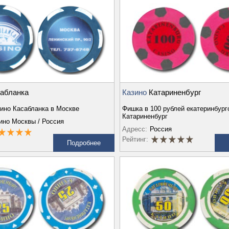
абланка
Казино
Катариненбург
зино Касабланка в Москве
Фишка в 100 рублей екатеринбург
Катариненбург
ино Москвы / Россия
Адресс:
Россия
Рейтинг:
Подробнее