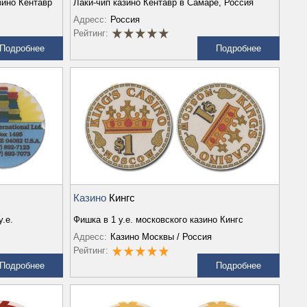
зино Кентавр
Лаки-чип казино Кентавр в Самаре, Россия
Адресс:
Россия
Рейтинг:
Подробнее
Подробнее
Казино
Кингс
.е.
Фишка в 1 у.е. московского казино Кингс
Адресс:
Казино Москвы / Россия
Рейтинг:
Подробнее
Подробнее