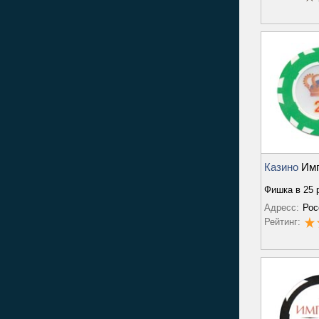
Казино
Имп
Фишка в 25 
Адресс:
Рос
Рейтинг: