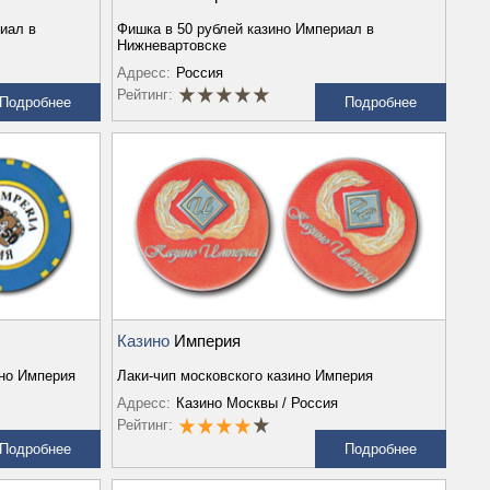
иал в
Фишка в 50 рублей казино Империал в
Нижневартовске
Адресс:
Россия
Рейтинг:
Подробнее
Подробнее
Казино
Империя
ино Империя
Лаки-чип московского казино Империя
Адресс:
Казино Москвы / Россия
Рейтинг:
Подробнее
Подробнее