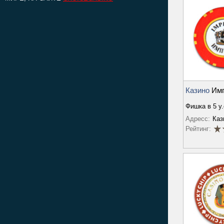
Казино
Имп
Фишка в 5 у
Адресс:
Каз
Рейтинг: