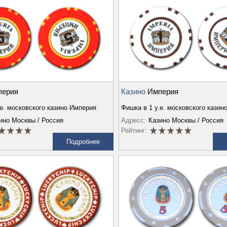
ерия
Казино
Империя
.е. московского казино Империя
Фишка в 1 у.е. московского казин
ино Москвы / Россия
Адресс:
Казино Москвы / Россия
Рейтинг:
Подробнее