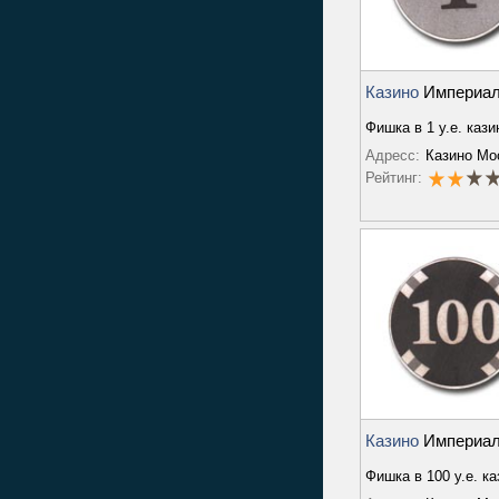
Казино
Империа
Фишка в 1 у.е. каз
Адресс:
Казино Мо
Рейтинг:
Казино
Империа
Фишка в 100 у.е. к