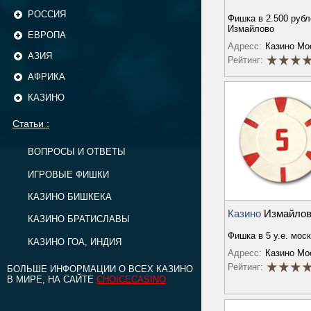
РОССИЯ
Фишка в 2.500 рубл
Измайлово
ЕВРОПА
Адресс:
Казино Мо
АЗИЯ
Рейтинг:
АФРИКА
КАЗИНО
Статьи :
ВОПРОСЫ И ОТВЕТЫ
ИГРОВЫЕ ФИШКИ
КАЗИНО БИШКЕКА
Казино
Измайлов
КАЗИНО БРАТИСЛАВЫ
Фишка в 5 у.е. мос
КАЗИНО ГОА, ИНДИЯ
Адресс:
Казино Мо
Рейтинг:
БОЛЬШЕ ИНФОРМАЦИИ О ВСЕХ КАЗИНО
В МИРЕ, НА САЙТЕ
CHOICECASINO