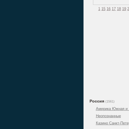
1
15
16
17
18
19
Россия
(1561)
Америка Южная и 
Неопознанные
Казино Санкт-Пете