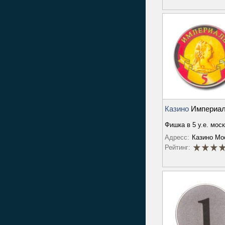
Казино
Империа
Фишка в 5 у.е. мос
Адресс:
Казино Мо
Рейтинг: