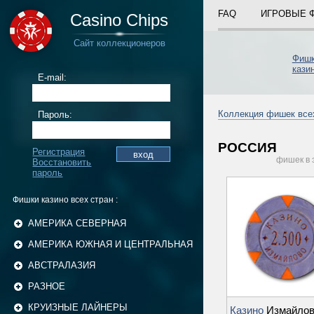
FAQ
ИГРОВЫЕ 
Casino Chips
Сайт коллекционеров
Фиш
кази
E-mail:
Коллекция фишек все
Пароль:
РОССИЯ
Регистрация
фишек в 
Восстановить
пароль
Фишки казино всех стран :
АМЕРИКА СЕВЕРНАЯ
АМЕРИКА ЮЖНАЯ И ЦЕНТРАЛЬНАЯ
АВСТРАЛАЗИЯ
РАЗНОЕ
КРУИЗНЫЕ ЛАЙНЕРЫ
Казино
Измайлов