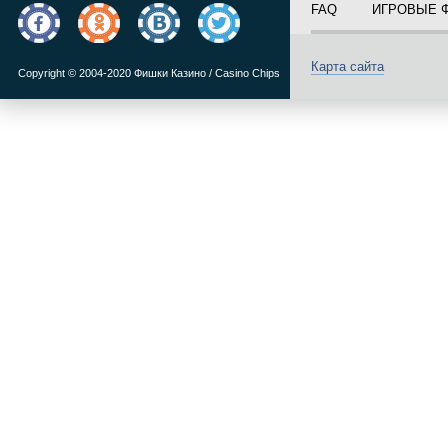
FAQ
ИГРОВЫЕ 
Карта сайта
Copyright © 2004-2020 Фишки Казино / Casino Chips