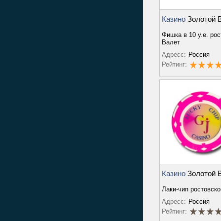
Казино
Золотой 
Фишка в 10 у.е. ро
Валет
Адресс:
Россия
Рейтинг:
Казино
Золотой 
Лаки-чип ростовско
Адресс:
Россия
Рейтинг: