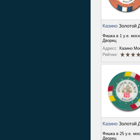
Казино
Золотой 
Фишка в 1 у.е. мос
Дворец
Адресс:
Казино Мо
Рейтинг:
Казино
Золотой 
Фишка в 25 у.е. мо
Дворец