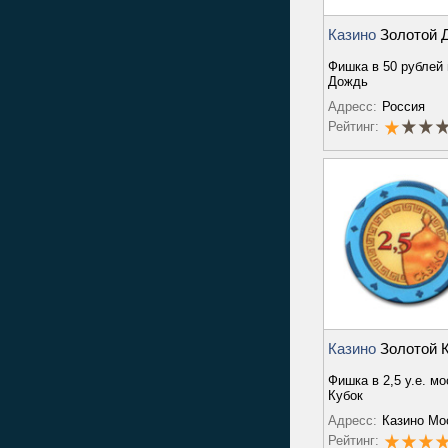
Казино
Золотой 
Фишка в 50 рублей 
Дождь
Адресс:
Россия
Рейтинг:
Казино
Золотой 
Фишка в 2,5 у.е. м
Кубок
Адресс:
Казино Мо
Рейтинг: