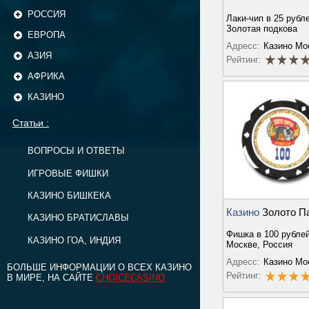
РОССИЯ
Лаки-чип в 25 рубл
Золотая подкова
ЕВРОПА
Адресс:
Казино Мо
АЗИЯ
Рейтинг:
АФРИКА
КАЗИНО
Статьи :
ВОПРОСЫ И ОТВЕТЫ
ИГРОВЫЕ ФИШКИ
КАЗИНО БИШКЕКА
Казино
Золото П
КАЗИНО БРАТИСЛАВЫ
Фишка в 100 рублей
КАЗИНО ГОА, ИНДИЯ
Москве, Россия
Адресс:
Казино Мо
БОЛЬШЕ ИНФОРМАЦИИ О ВСЕХ КАЗИНО
Рейтинг:
В МИРЕ, НА САЙТЕ
CHOICECASINO