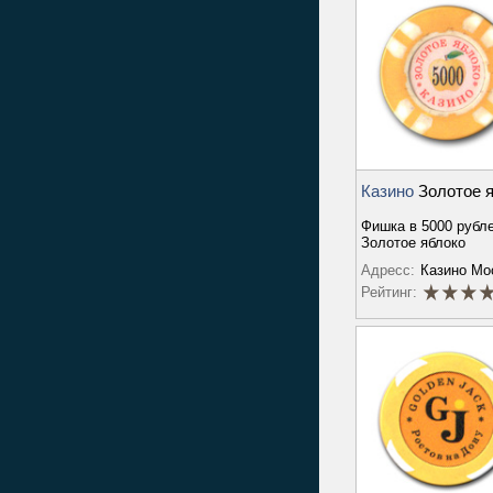
Казино
Золотое 
Фишка в 5000 рубле
Золотое яблоко
Адресс:
Казино Мо
Рейтинг: