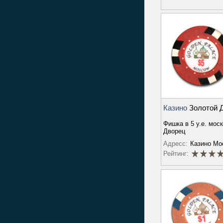
Казино
Золотой 
Фишка в 5 у.е. мос
Дворец
Адресс:
Казино Мо
Рейтинг: